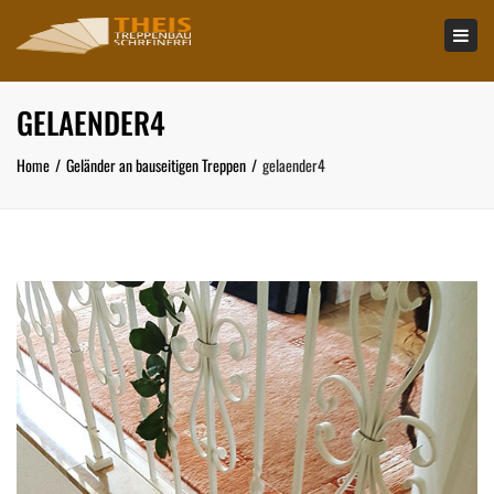
×
Tog
navi
GELAENDER4
Home
Geländer an bauseitigen Treppen
gelaender4