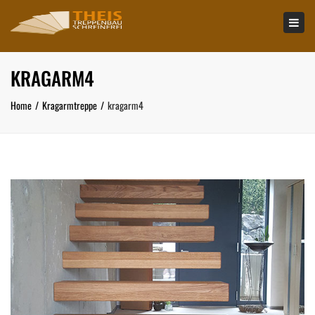
×
Tog
navi
KRAGARM4
Home
Kragarmtreppe
kragarm4